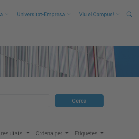
Cerca
C
ca
Universitat-Empresa
Viu el Campus!
e
r
c
a
a
v
a
n
ç
a
d
a
…
s resultats.
Ordena per
Etiquetes