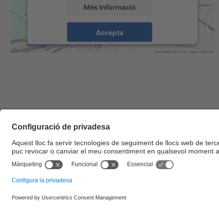
Més Informació
Accepta
powered by
Usercentrics Consent
Management Platform
© UPC
Escola d'Enginyeria de Barcelona Est. EEBE