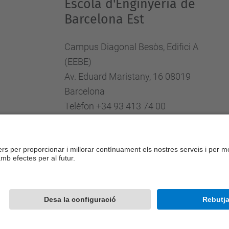
Escola d'Enginyeria de
Barcelona Est
Campus Diagonal Besòs, Edifici A
(EEBE)
Av. Eduard Maristany, 16 08019
Barcelona
Telèfon +34 93 413 74 00
Fax +34 93 413 74 01
Directori UPC
Formulari de contacte
Desenvolupat amb
Mapa del lloc