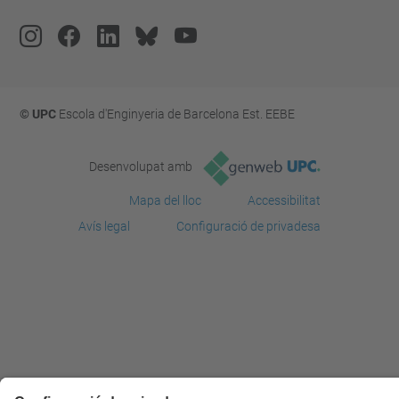
© UPC
Escola d'Enginyeria de Barcelona Est. EEBE
Desenvolupat amb
Mapa del lloc
Accessibilitat
Avís legal
Configuració de privadesa