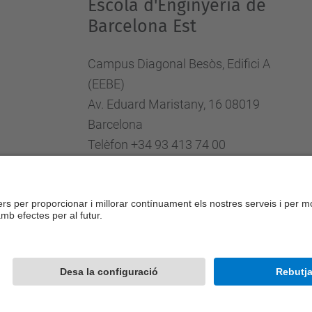
Escola d'Enginyeria de
Barcelona Est
Campus Diagonal Besòs, Edifici A
(EEBE)
Av. Eduard Maristany, 16 08019
Barcelona
Telèfon +34 93 413 74 00
Fax +34 93 413 74 01
Directori UPC
Formulari de contacte
Desenvolupat amb
Mapa del lloc