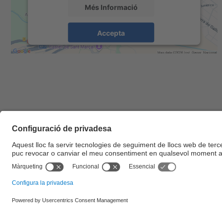
Més Informació
Accepta
powered by
Usercentrics Consent
Management Platform
© UPC
Escola d'Enginyeria de Barcelona Est. EEBE