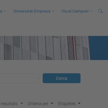
Cerca
C
ca
Universitat-Empresa
Viu el Campus!
e
r
c
a
a
v
a
n
ç
a
d
a
…
s resultats.
Ordena per
Etiquetes