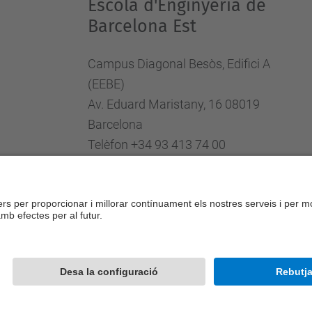
Escola d'Enginyeria de
Barcelona Est
Campus Diagonal Besòs, Edifici A
(EEBE)
Av. Eduard Maristany, 16 08019
Barcelona
Telèfon +34 93 413 74 00
Fax +34 93 413 74 01
Directori UPC
Formulari de contacte
Desenvolupat amb
Mapa del lloc