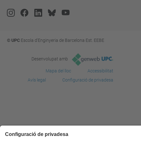
© UPC
Escola d'Enginyeria de Barcelona Est. EEBE
Desenvolupat amb
Mapa del lloc
Accessibilitat
Avís legal
Configuració de privadesa