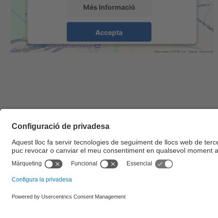
Més Informació
Accepta
powered by
Usercentrics Consent
Management Platform
© UPC
Escola d'Enginyeria de Barcelona Est. EEBE