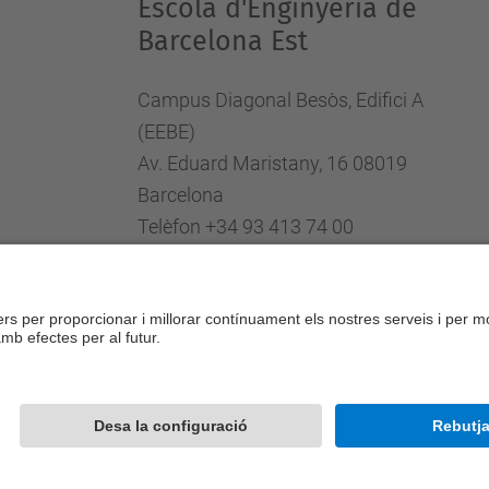
Escola d'Enginyeria de
Barcelona Est
Campus Diagonal Besòs, Edifici A
(EEBE)
Av. Eduard Maristany, 16 08019
Barcelona
Telèfon +34 93 413 74 00
Fax +34 93 413 74 01
Directori UPC
Formulari de contacte
Desenvolupat amb
Mapa del lloc