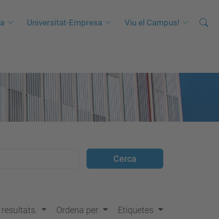
Cerca
C
ca
Universitat-Empresa
Viu el Campus!
e
r
c
a
a
v
a
n
ç
a
d
a
…
s resultats.
Ordena per
Etiquetes