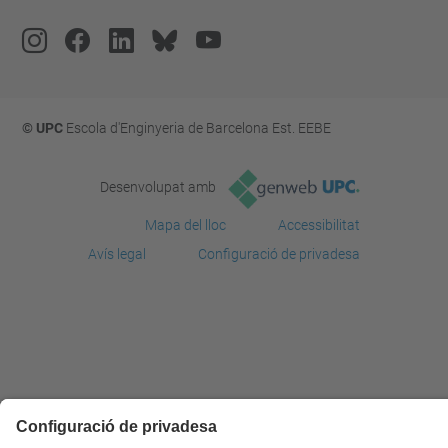
© UPC
Escola d'Enginyeria de Barcelona Est. EEBE
Desenvolupat amb
Mapa del lloc
Accessibilitat
Avís legal
Configuració de privadesa