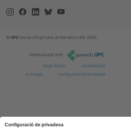
© UPC
Escola d'Enginyeria de Barcelona Est. EEBE
Desenvolupat amb
Mapa del lloc
Accessibilitat
Avís legal
Configuració de privadesa