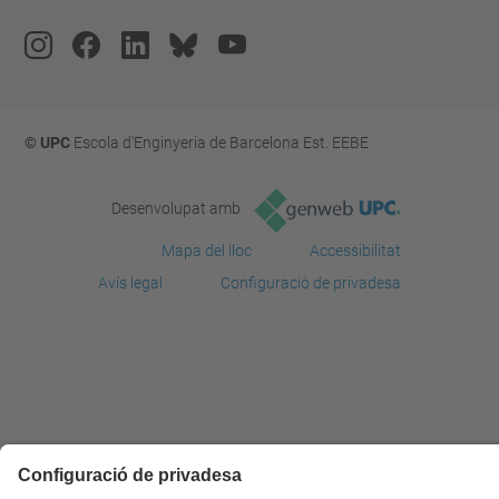
© UPC
Escola d'Enginyeria de Barcelona Est. EEBE
Desenvolupat amb
Mapa del lloc
Accessibilitat
Avís legal
Configuració de privadesa