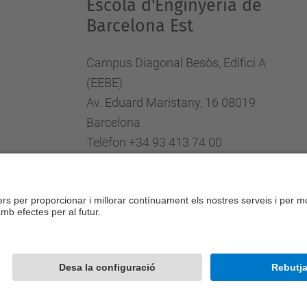
Escola d'Enginyeria de
Barcelona Est
Campus Diagonal Besòs, Edifici A
(EEBE)
Av. Eduard Maristany, 16 08019
Barcelona
Telèfon +34 93 413 74 00
Fax +34 93 413 74 01
Directori UPC
Formulari de contacte
Desenvolupat amb
Mapa del lloc