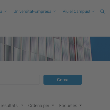
Cerca
C
ca
Universitat-Empresa
Viu el Campus!
e
r
c
a
a
v
a
n
ç
a
d
a
…
s resultats.
Ordena per
Etiquetes