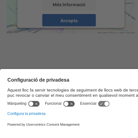
Més Informació
Accepta
powered by
Usercentrics Consent
Management Platform
© UPC
Escola d'Enginyeria de Barcelona Est. EEBE