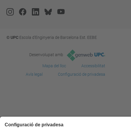
© UPC
Escola d'Enginyeria de Barcelona Est. EEBE
Desenvolupat amb
Mapa del lloc
Accessibilitat
Avís legal
Configuració de privadesa