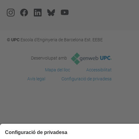
© UPC
Escola d'Enginyeria de Barcelona Est. EEBE
Desenvolupat amb
Mapa del lloc
Accessibilitat
Avís legal
Configuració de privadesa