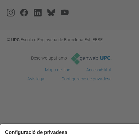
© UPC
Escola d'Enginyeria de Barcelona Est. EEBE
Desenvolupat amb
Mapa del lloc
Accessibilitat
Avís legal
Configuració de privadesa