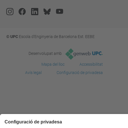
© UPC
Escola d'Enginyeria de Barcelona Est. EEBE
Desenvolupat amb
Mapa del lloc
Accessibilitat
Avís legal
Configuració de privadesa