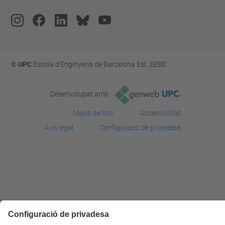
© UPC
Escola d'Enginyeria de Barcelona Est. EEBE
Desenvolupat amb
Mapa del lloc
Accessibilitat
Avís legal
Configuració de privadesa