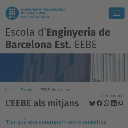
Escola d'
Enginyeria de
Barcelona Est
. EEBE
Inici
L'Escola
L'EEBE als mitjans
Comparteix:
L'EEBE als mitjans
"Per què ens enrampem entre nosaltres"