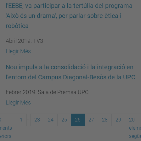
l'EEBE, va participar a la tertúlia del programa
'Això és un drama', per parlar sobre ètica i
robòtica
Abril 2019. TV3
Llegir Més
Nou impuls a la consolidació i la integració en
l’entorn del Campus Diagonal-Besòs de la UPC
Febrer 2019. Sala de Premsa UPC
Llegir Més
...
0
1
23
24
25
26
27
28
29
20
ments
elem
eriors
segü