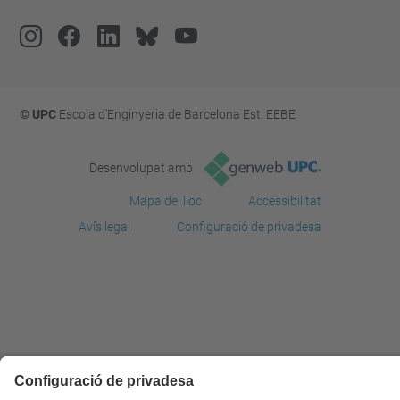
© UPC
Escola d'Enginyeria de Barcelona Est. EEBE
Desenvolupat amb
Mapa del lloc
Accessibilitat
Avís legal
Configuració de privadesa