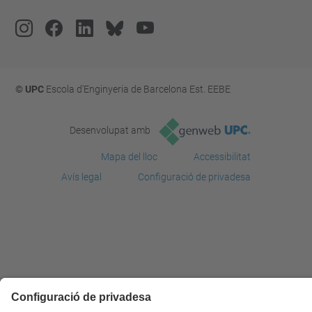
© UPC
Escola d'Enginyeria de Barcelona Est. EEBE
Desenvolupat amb
Mapa del lloc
Accessibilitat
Avís legal
Configuració de privadesa