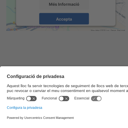
Més Informació
Accepta
powered by
Usercentrics Consent
Management Platform
© UPC
Escola d'Enginyeria de Barcelona Est. EEBE