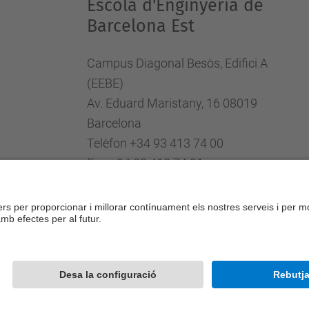
Escola d'Enginyeria de
Barcelona Est
Campus Diagonal Besòs, Edifici A
(EEBE)
Av. Eduard Maristany, 16 08019
Barcelona
Telèfon +34 93 413 74 00
Fax +34 93 413 74 01
Directori UPC
Formulari de contacte
Desenvolupat amb
Mapa del lloc