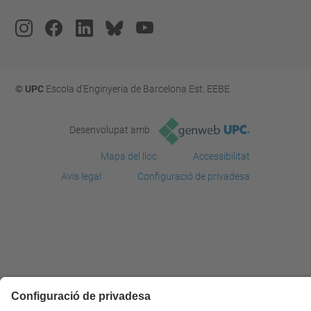
© UPC
Escola d'Enginyeria de Barcelona Est. EEBE
Desenvolupat amb
Mapa del lloc
Accessibilitat
Avís legal
Configuració de privadesa