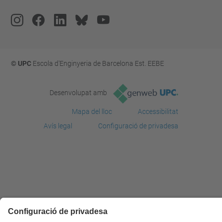
© UPC
Escola d'Enginyeria de Barcelona Est. EEBE
Desenvolupat amb
Mapa del lloc
Accessibilitat
Avís legal
Configuració de privadesa