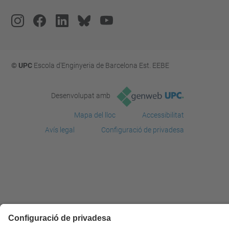
© UPC
Escola d'Enginyeria de Barcelona Est. EEBE
Desenvolupat amb
Mapa del lloc
Accessibilitat
Avís legal
Configuració de privadesa