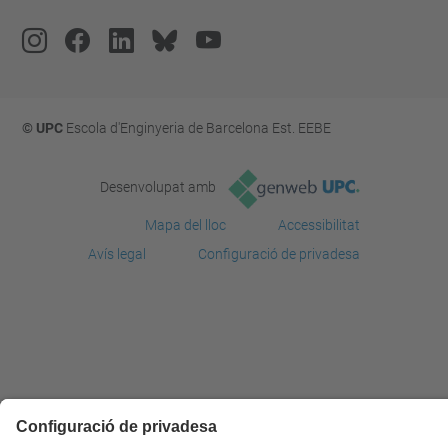
© UPC
Escola d'Enginyeria de Barcelona Est. EEBE
Desenvolupat amb
Mapa del lloc
Accessibilitat
Avís legal
Configuració de privadesa