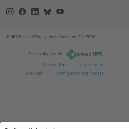
© UPC
Escola d'Enginyeria de Barcelona Est. EEBE
Desenvolupat amb
Mapa del lloc
Accessibilitat
Avís legal
Configuració de privadesa