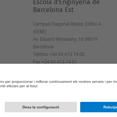
Escola d'Enginyeria de
Barcelona Est
Campus Diagonal Besòs, Edifici A
(EEBE)
Av. Eduard Maristany, 16 08019
Barcelona
Telèfon +34 93 413 74 00
Fax +34 93 413 74 01
Directori UPC
Formulari de contacte
Desenvolupat amb
Mapa del lloc