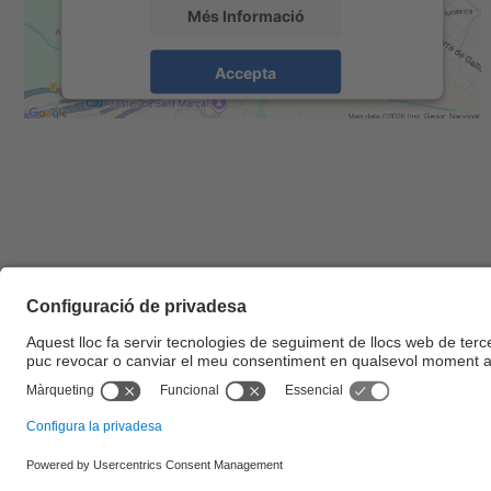
Més Informació
Accepta
powered by
Usercentrics Consent
Management Platform
© UPC
Escola d'Enginyeria de Barcelona Est. EEBE