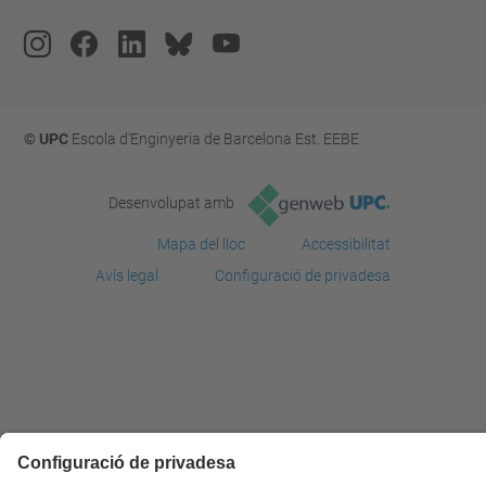
© UPC
Escola d'Enginyeria de Barcelona Est. EEBE
Desenvolupat amb
Mapa del lloc
Accessibilitat
Avís legal
Configuració de privadesa