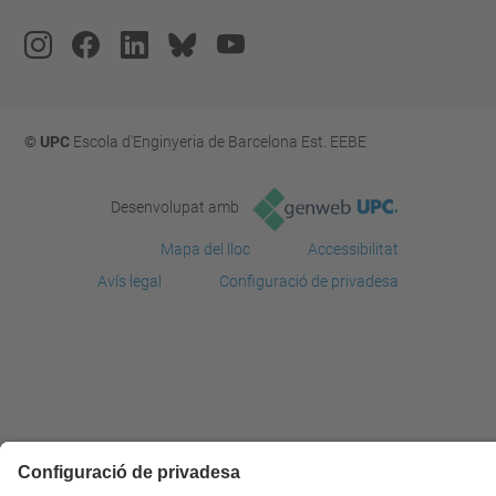
© UPC
Escola d'Enginyeria de Barcelona Est. EEBE
Desenvolupat amb
Mapa del lloc
Accessibilitat
Avís legal
Configuració de privadesa