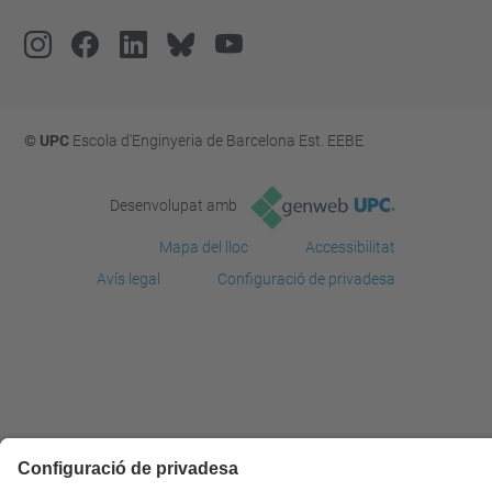
© UPC
Escola d'Enginyeria de Barcelona Est. EEBE
Desenvolupat amb
Mapa del lloc
Accessibilitat
Avís legal
Configuració de privadesa