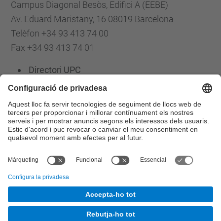
Campus Diagonal Besòs, Edifici A (EEBE)
Av. Eduard Maristany, 16 08019 Barcelona
Telèfon +34 93 413 74 00
Fax +34 93 413 74 01
Directori UPC
Formulari de contacte
Llista Xarxes Socials
© UPC
Escola d'Enginyeria de Barcelona Est. EEBE