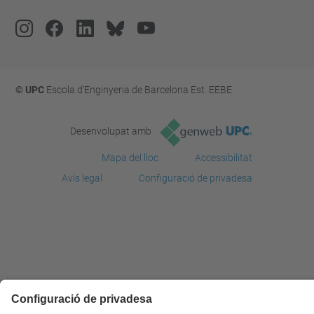
© UPC
Escola d'Enginyeria de Barcelona Est. EEBE
Desenvolupat amb
Mapa del lloc
Accessibilitat
Avís legal
Configuració de privadesa