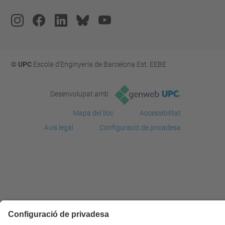
© UPC
Escola d'Enginyeria de Barcelona Est. EEBE
Desenvolupat amb
Mapa del lloc
Accessibilitat
Avís legal
Configuració de privadesa