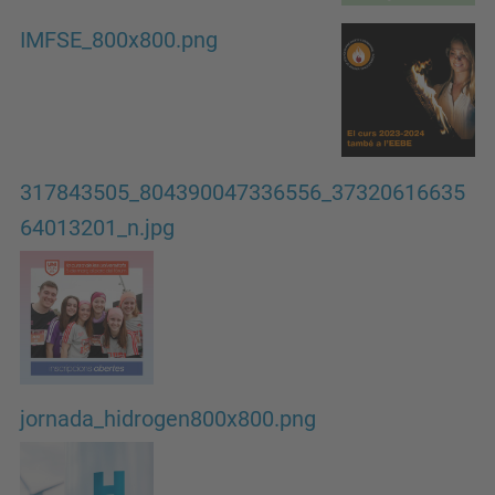
IMFSE_800x800.png
317843505_804390047336556_37320616635
64013201_n.jpg
jornada_hidrogen800x800.png