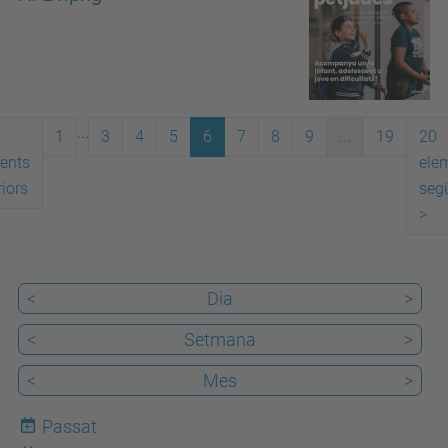
...
1
3
4
5
6
7
8
9
...
19
20
ents
ele
iors
seg
>
<
Dia
>
<
Setmana
>
<
Mes
>
Passat