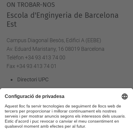
ON TROBAR-NOS
Escola d'Enginyeria de Barcelona
Est
Campus Diagonal Besòs, Edifici A (EEBE)
Av. Eduard Maristany, 16 08019 Barcelona
Telèfon +34 93 413 74 00
Fax +34 93 413 74 01
Directori UPC
Formulari de contacte
Llista Xarxes Socials