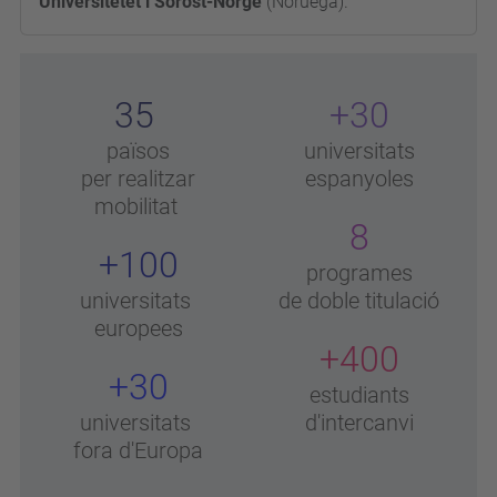
Universitetet i Sorost-Norge
(Noruega).
35
+30
països
universitats
per realitzar
espanyoles
mobilitat
8
+100
programes
universitats
de doble titulació
europees
+400
+30
estudiants
universitats
d'intercanvi
fora d'Europa