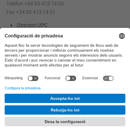
Telèfon +34 93 413 74 00
Fax +34 93 413 74 01
Directori UPC
Formulari de contacte
Llista Xarxes Socials
© UPC
Escola d'Enginyeria de Barcelona Est. EEBE
Desenvolupat amb
Mapa del lloc
Accessibilitat