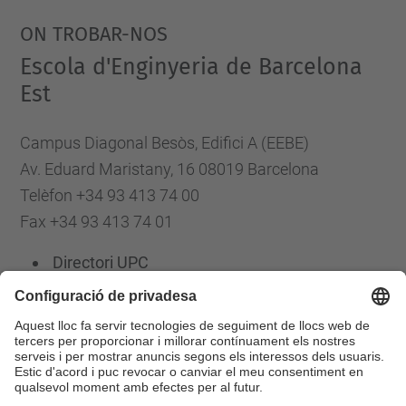
ON TROBAR-NOS
Escola d'Enginyeria de Barcelona
Est
Campus Diagonal Besòs, Edifici A (EEBE)
Av. Eduard Maristany, 16 08019 Barcelona
Telèfon +34 93 413 74 00
Fax +34 93 413 74 01
Directori UPC
Formulari de contacte
Llista Xarxes Socials