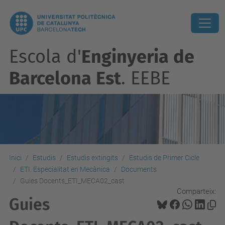
Escola d'
Enginyeria de
Barcelona Est
. EEBE
Inici
Estudis
Estudis extingits
Estudis de Primer Cicle
ETI. Especialitat en Mecànica
Documents
Guies Docents_ETI_MECA02_cast
Comparteix:
Guies