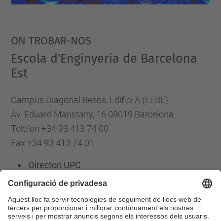
ON TROBAR-NOS
Escola d'Enginyeria de Barcelona
Est
Campus Diagonal Besòs, Edifici A (EEBE)
Av. Eduard Maristany, 16 08019 Barcelona
Telèfon +34 93 413 74 00
Fax +34 93 413 74 01
Directori UPC
Formulari de contacte
Llista Xarxes Socials