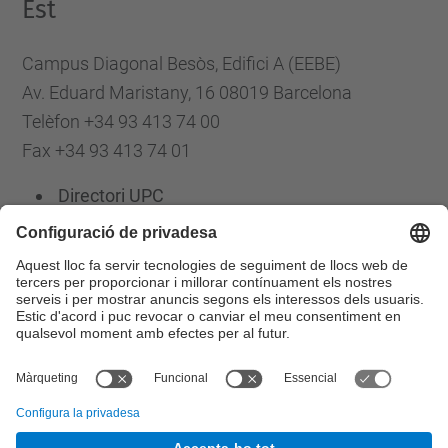
Est
Campus Diagonal Besòs, Edifici A (EEBE)
Av. Eduard Maristany, 16 08019 Barcelona
Telèfon +34 93 413 74 00
Fax +34 93 413 74 01
Directori UPC
Formulari de contacte
Llista Xarxes Socials