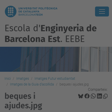
Escola d'
Enginyeria de
Barcelona Est
. EEBE
Inici
Imatges
Imatges Futur estudiantat
Imatges de la Guia d'acollida
beques i ajudes.jpg
Comparteix:
beques i
ajudes.jpg