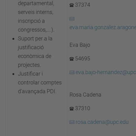
departamental,
37374
serveis interns,
inscripció a
eva.maria.gonzalez.arago
congressos,….).
Suport per a la
Eva Bajo
justificació
econòmica de
54695
projectes.
eva.bajo-hernandez@upc
Justificar i
controlar comptes
d'avançada PDI.
Rosa Cadena
37310
rosa.cadena@upc.edu