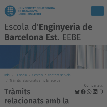
Escola d'
Enginyeria de
Barcelona Est
. EEBE
Inici
L'Escola
Serveis
content.serveis
Tràmits relacionats amb la recerca
Comparteix:
Tràmits
relacionats amb la