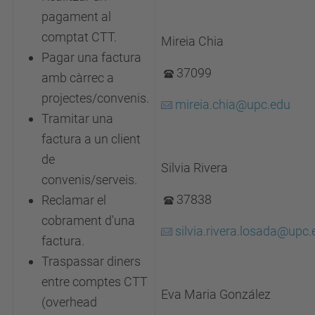
pagament al
comptat CTT.
Mireia Chia
Pagar una factura
37099
amb càrrec a
projectes/convenis.
mireia.chia@upc.edu
Tramitar una
factura a un client
de
Silvia Rivera
convenis/serveis.
37838
Reclamar el
cobrament d'una
silvia.rivera.losada@upc.
factura.
Traspassar diners
entre comptes CTT
Eva Maria González
(overhead