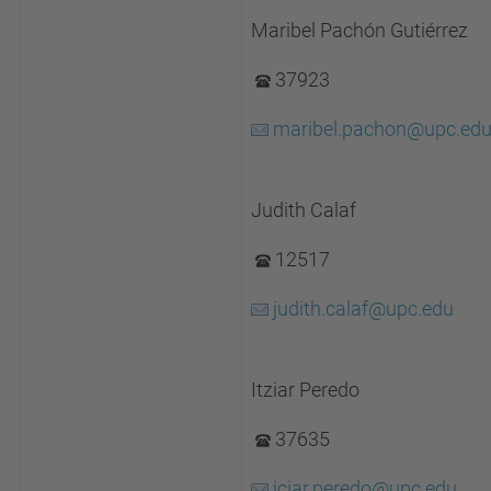
Maribel Pachón Gutiérrez
37923
maribel.pachon@upc.ed
Judith Calaf
12517
judith.calaf@upc.edu
Itziar Peredo
37635
iciar.peredo@upc.edu