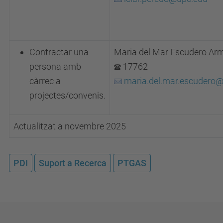
Contractar una
Maria del Mar Escudero Ar
persona amb
17762
càrrec a
maria.del.mar.escudero
@
projectes/convenis.
Actualitzat a novembre 2025
PDI
Suport a Recerca
PTGAS