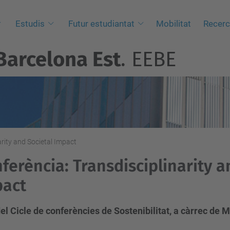
Estudis
Futur estudiantat
Mobilitat
Recer
Barcelona Est
. EEBE
arity and Societal Impact
ferència: Transdisciplinarity a
pact
el Cicle de conferències de Sostenibilitat, a càrrec de 