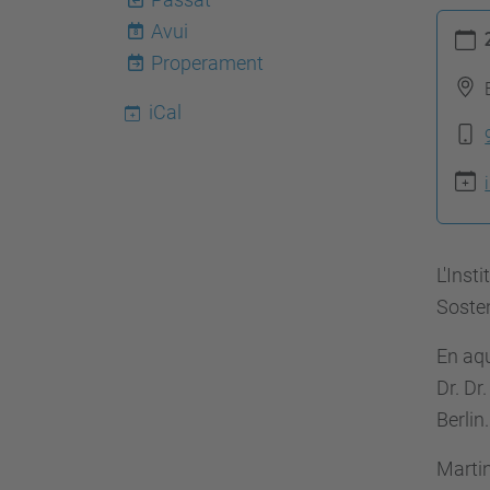
h
Avui
8
t
Properament
t
iCal
p
s
:
/
/
L'Inst
e
Sosten
e
b
En aqu
e
Dr. Dr
.
Berlin.
u
Martin
p