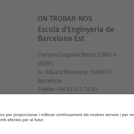
ON TROBAR-NOS
Escola d'Enginyeria de
Barcelona Est
Campus Diagonal Besòs, Edifici A
(EEBE)
Av. Eduard Maristany, 16 08019
Barcelona
Telèfon +34 93 413 74 00
Fax +34 93 413 74 01
Directori UPC
Formulari de contacte