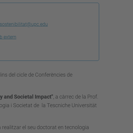
t.sostenibilitat@upc.edu
b extern
dins del cicle de Conferències de
ty and Societal Impact"
, a càrrec
de la
Prof.
logia i Societat de la Tescniche Universität
realitzar el seu doctorat en tecnologia