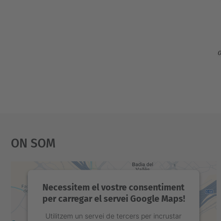
i
m
e
n
t
s
/
c
o
On Som
n
f
e
r
Necessitem el vostre consentiment
per carregar el servei Google Maps!
e
n
Utilitzem un servei de tercers per incrustar