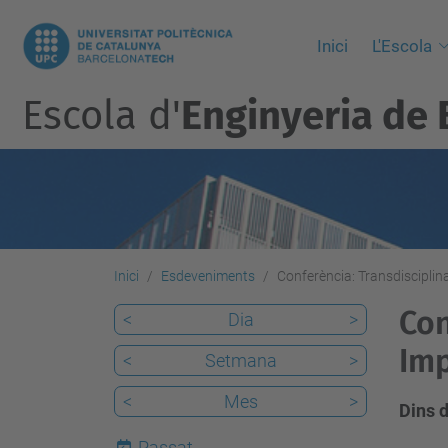
Inici
L'Escola
Escola d'
Enginyeria de 
Inici
Esdeveniments
Conferència: Transdisciplin
Con
<
Dia
>
Im
<
Setmana
>
<
Mes
>
Dins d
Passat