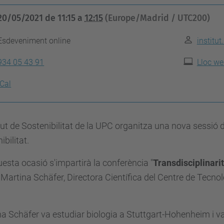
20/05/2021
de
11:15
a
12:15
(Europe/Madrid / UTC200)
Esdeveniment online
institu
934 05 43 91
Lloc we
iCal
itut de Sostenibilitat de la UPC organitza una nova sessió 
ibilitat.
esta ocasió s'impartirà la conferència "
Transdisciplinari
. Martina Schäfer
, Directora Científica del Centre de Tecno
a Schäfer va estudiar biologia a Stuttgart-Hohenheim i va 