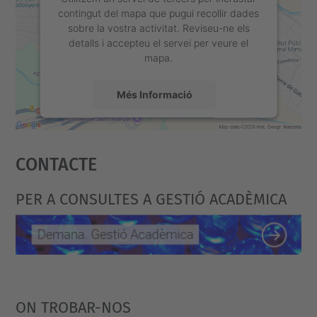
s
contingut del mapa que pugui recollir dades
d
sobre la vostra activitat. Reviseu-ne els
detalls i accepteu el servei per veure el
e
mapa.
v
e
Més Informació
n
i
Accepta
m
Contacte
powered by
Usercentrics Consent
e
Management Platform
n
PER A CONSULTES A GESTIÓ ACADÈMICA
t
s
/
m
a
ON TROBAR-NOS
t