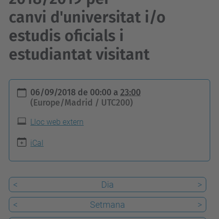
canvi d'universitat i/o
estudis oficials i
estudiantat visitant
h
06/09/2018
de
00:00
a
23:00
t
(Europe/Madrid / UTC200)
t
Lloc web extern
p
s
iCal
:
/
<
Dia
>
/
e
<
Setmana
>
e