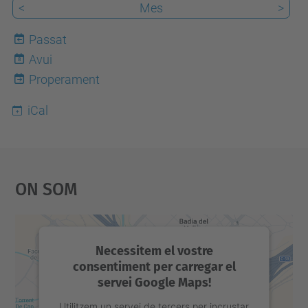
<
Mes
>
b
e
Passat
.
Avui
8
u
Properament
p
iCal
c
.
e
d
On Som
u
/
c
Necessitem el vostre
a
consentiment per carregar el
/
servei Google Maps!
e
Utilitzem un servei de tercers per incrustar