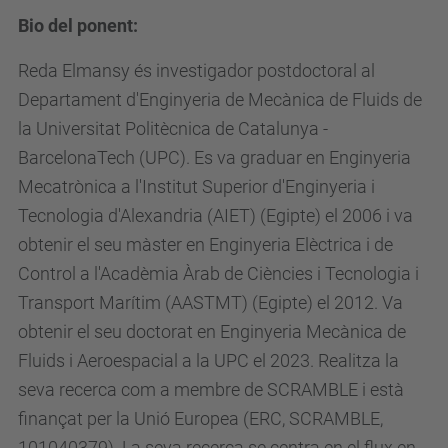
i
Bio del ponent:
g
Reda Elmansy és investigador postdoctoral al
h
Departament d'Enginyeria de Mecànica de Fluids de
-
la Universitat Politècnica de Catalunya -
p
BarcelonaTech (UPC). Es va graduar en Enginyeria
r
Mecatrònica a l'Institut Superior d'Enginyeria i
e
Tecnologia d'Alexandria (AIET) (Egipte) el 2006 i va
s
obtenir el seu màster en Enginyeria Elèctrica i de
s
Control a l'Acadèmia Àrab de Ciències i Tecnologia i
u
Transport Marítim (AASTMT) (Egipte) el 2012. Va
r
obtenir el seu doctorat en Enginyeria Mecànica de
e
Fluids i Aeroespacial a la UPC el 2023. Realitza la
-
seva recerca com a membre de SCRAMBLE i està
t
finançat per la Unió Europea (ERC, SCRAMBLE,
r
101040379). La seva recerca se centra en el flux en