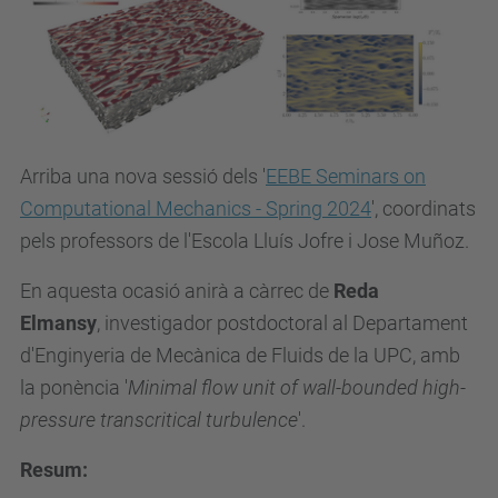
e
.
u
p
c
.
Arriba una nova sessió dels '
EEBE Seminars on
e
Computational Mechanics - Spring 2024
', coordinats
d
pels professors de l'Escola Lluís Jofre i Jose Muñoz.
u
En aquesta ocasió anirà a càrrec de
Reda
/
Elmansy
,
investigador postdoctoral al Departament
c
d'Enginyeria de Mecànica de Fluids
de la UPC, amb
a
la ponència '
Minimal flow unit of wall-bounded high-
/
pressure transcritical turbulence
'.
e
s
Resum:
d