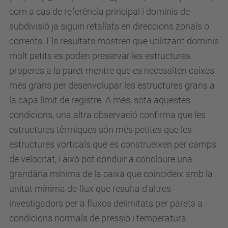
com a cas de referència principal i dominis de
-
subdivisió ja siguin retallats en direccions zonals o
w
corrents. Els resultats mostren que utilitzant dominis
a
molt petits es poden preservar les estructures
l
properes a la paret mentre que es necessiten caixes
l
més grans per desenvolupar les estructures grans a
-
la capa límit de registre. A més, sota aquestes
b
condicions, una altra observació confirma que les
o
estructures tèrmiques són més petites que les
u
estructures vorticals que es construeixen per camps
n
de velocitat, i això pot conduir a concloure una
d
grandària mínima de la caixa que coincideix amb la
e
unitat mínima de flux que resulta d'altres
d
investigadors per a fluxos delimitats per parets a
-
condicions normals de pressió i temperatura.
h