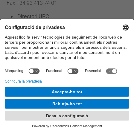
Fax +34 93 413 74 01
Directori UPC
Formulari de contacte
Llista Xarxes Socials
© UPC
Escola d'Enginyeria de Barcelona Est. EEBE
Desenvolupat amb
Mapa del lloc
Accessibilitat
Avís legal
Configuració de privadesa