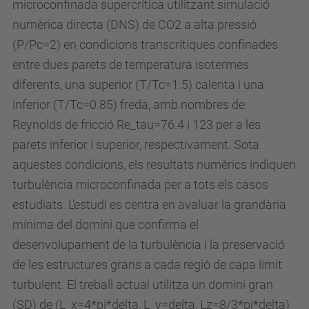
microconfinada supercrítica utilitzant simulació
m
numèrica directa (DNS) de CO2 a alta pressió
a
(P/Pc=2) en condicions transcrítiques confinades
l
entre dues parets de temperatura isotermes
-
diferents, una superior (T/Tc=1.5) calenta i una
f
inferior (T/Tc=0.85) freda, amb nombres de
l
Reynolds de fricció Re_tau=76.4 i 123 per a les
o
parets inferior i superior, respectivament. Sota
w
aquestes condicions, els resultats numèrics indiquen
-
turbulència microconfinada per a tots els casos
u
estudiats. L'estudi es centra en avaluar la grandària
n
mínima del domini que confirma el
i
desenvolupament de la turbulència i la preservació
t
de les estructures grans a cada regió de capa límit
-
turbulent. El treball actual utilitza un domini gran
o
(SD) de (L_x=4*pi*delta, L_y=delta, Lz=8/3*pi*delta)
f