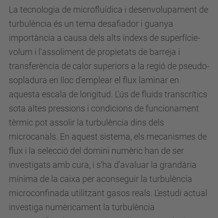
La tecnologia de microfluídica i desenvolupament de
e
turbulència és un tema desafiador i guanya
v
importància a causa dels alts índexs de superfície-
e
volum i l'assoliment de propietats de barreja i
n
transferència de calor superiors a la regió de pseudo-
i
sopladura en lloc d'emplear el flux laminar en
m
aquesta escala de longitud. L'ús de fluids transcrítics
e
sota altes pressions i condicions de funcionament
n
tèrmic pot assolir la turbulència dins dels
t
microcanals. En aquest sistema, els mecanismes de
s
flux i la selecció del domini numèric han de ser
/
investigats amb cura, i s'ha d'avaluar la grandària
m
mínima de la caixa per aconseguir la turbulència
i
microconfinada utilitzant gasos reals. L'estudi actual
n
investiga numèricament la turbulència
i