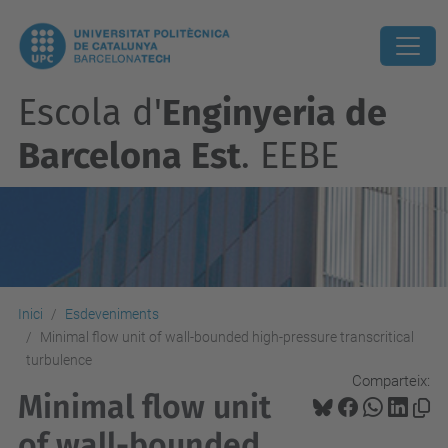
Escola d'
Enginyeria de
Barcelona Est
. EEBE
Inici
Esdeveniments
Minimal flow unit of wall-bounded high-pressure transcritical
turbulence
Comparteix:
Minimal flow unit
of wall-bounded