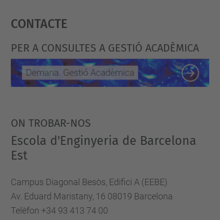
Accepta
turbulence
2024-
Contacte
powered by
Usercentrics Consent
Management Platform
04-
10T12:00:00+02:00
PER A CONSULTES A GESTIÓ ACADÈMICA
2024-
04-
10T13:00:00+02:00
ON TROBAR-NOS
Escola d'Enginyeria de Barcelona
Est
Campus Diagonal Besòs, Edifici A (EEBE)
Av. Eduard Maristany, 16 08019 Barcelona
Telèfon +34 93 413 74 00