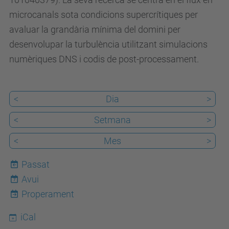
a
microcanals sota condicions supercrítiques per
n
avaluar la grandària mínima del domini per
s
desenvolupar la turbulència utilitzant simulacions
c
numèriques DNS i codis de post-processament.
r
i
t
<
Dia
>
i
c
<
Setmana
>
a
<
Mes
>
l
-
Passat
t
Avui
7
u
Properament
r
iCal
b