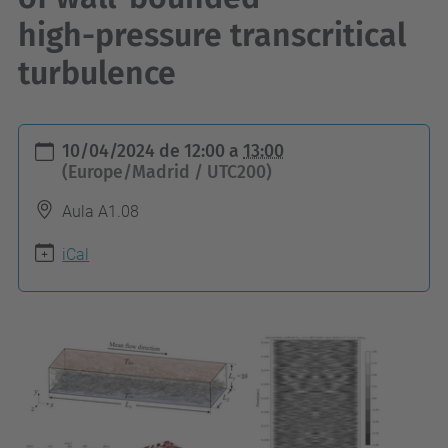
high-pressure transcritical
turbulence
h
10/04/2024
de
12:00
a
13:00
t
(Europe/Madrid / UTC200)
t
Aula A1.08
p
s
iCal
:
/
/
e
e
b