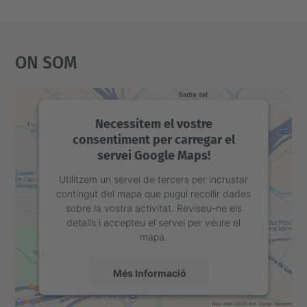
u
l
e
On Som
n
c
e
Necessitem el vostre
Minimal
consentiment per carregar el
flow
servei Google Maps!
unit
Utilitzem un servei de tercers per incrustar
of
contingut del mapa que pugui recollir dades
sobre la vostra activitat. Reviseu-ne els
wall-
detalls i accepteu el servei per veure el
bounded
mapa.
high-
pressure
Més Informació
transcritical