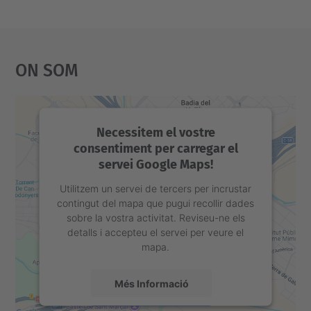
s
e
n
On Som
t
a
c
Necessitem el vostre
i
consentiment per carregar el
o
servei Google Maps!
-
Utilitzem un servei de tercers per incrustar
d
contingut del mapa que pugui recollir dades
e
sobre la vostra activitat. Reviseu-ne els
detalls i accepteu el servei per veure el
l
mapa.
-
p
Més Informació
r