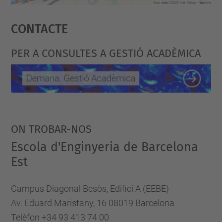
o
Accepta
g
Contacte
powered by
Usercentrics Consent
r
Management Platform
a
PER A CONSULTES A GESTIÓ ACADÈMICA
m
a
-
b
e
ON TROBAR-NOS
q
Escola d'Enginyeria de Barcelona
u
Est
e
s
Campus Diagonal Besòs, Edifici A (EEBE)
-
Av. Eduard Maristany, 16 08019 Barcelona
b
Telèfon +34 93 413 74 00
a