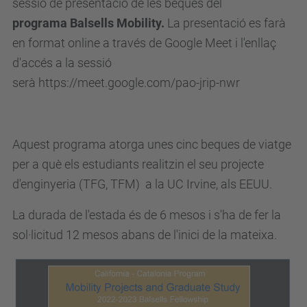
sessió de presentació de les beques del
b
programa Balsells Mobility.
La presentació es farà
e
en format online a través de Google Meet i l'enllaç
.
d'accés a la sessió
u
serà
https://meet.google.com/pao-jrip-nwr
p
c
.
Aquest programa atorga unes cinc beques de viatge
e
per a què els estudiants realitzin el seu projecte
d
d'enginyeria (TFG, TFM) a la UC Irvine, als EEUU.
u
/
La durada de l'estada és de 6 mesos i s'ha de fer la
c
sol·licitud 12 mesos abans de l'inici de la mateixa.
a
/
e