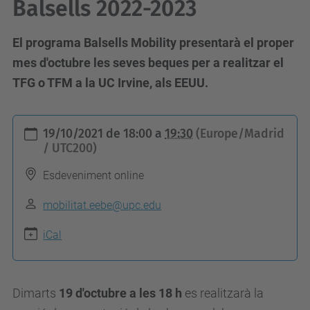
Balsells 2022-2023
El programa Balsells Mobility presentarà el proper
mes d'octubre les seves beques per a realitzar el
TFG o TFM a la UC Irvine, als EEUU.
h
19/10/2021
de
18:00
a
19:30
(Europe/Madrid
t
/ UTC200)
t
Esdeveniment online
p
s
mobilitat.eebe@upc.edu
:
iCal
/
/
e
Dimarts
19 d'octubre a les 18 h
es realitzarà la
e