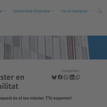
Cerca
C
ca
Universitat-Empresa
Viu el Campus!
e
r
c
a
a
v
a
n
Comparteix:
ç
àster en
a
ilitat
d
a
aquest és el teu màster. T'hi esperem!
…