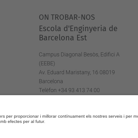
ON TROBAR-NOS
Escola d'Enginyeria de
Barcelona Est
Campus Diagonal Besòs, Edifici A
(EEBE)
Av. Eduard Maristany, 16 08019
Barcelona
Telèfon +34 93 413 74 00
Fax +34 93 413 74 01
Directori UPC
Formulari de contacte