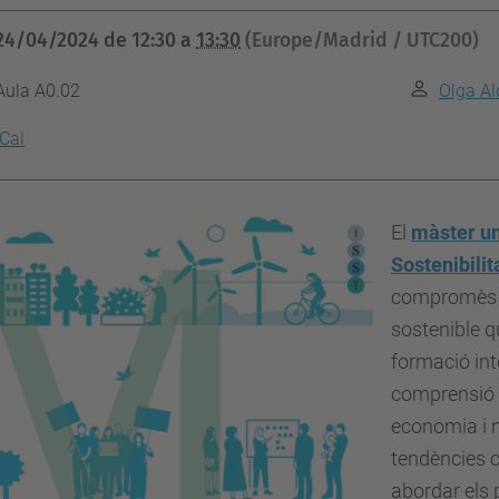
24/04/2024
de
12:30
a
13:30
(Europe/Madrid / UTC200)
Aula A0.02
Olga Al
iCal
El
màster un
Sostenibilit
compromès a
sostenible q
formació inte
comprensió d
economia i m
tendències c
abordar els 