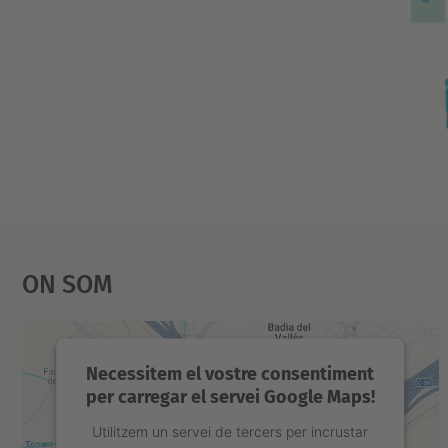
c
.
e
d
u
/
c
a
/
On Som
e
s
d
e
Necessitem el vostre consentiment
v
per carregar el servei Google Maps!
e
Utilitzem un servei de tercers per incrustar
n