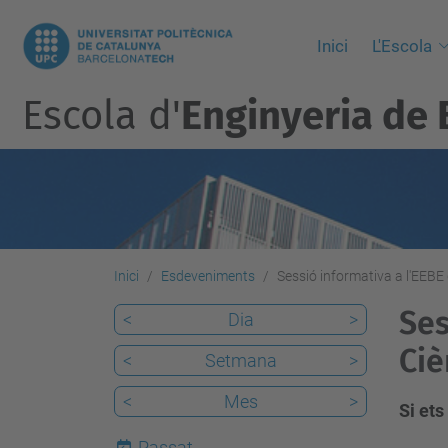
Inici
L'Escola
Escola d'
Enginyeria de 
Inici
Esdeveniments
Sessió informativa a l'EEBE 
Ses
<
Dia
>
Ciè
<
Setmana
>
<
Mes
>
Si ets
Passat