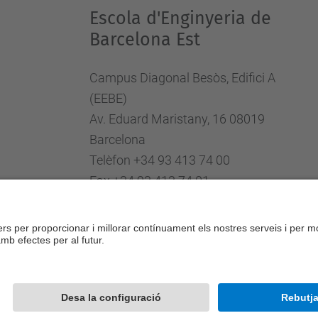
Escola d'Enginyeria de
Barcelona Est
Campus Diagonal Besòs, Edifici A
(EEBE)
Av. Eduard Maristany, 16 08019
Barcelona
Telèfon +34 93 413 74 00
Fax +34 93 413 74 01
Directori UPC
Formulari de contacte
Desenvolupat amb
Mapa del lloc