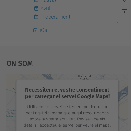
p
Avui
8
s
Properament
:
iCal
/
/
e
e
On Som
b
e
.
Necessitem el vostre consentiment
u
per carregar el servei Google Maps!
p
Utilitzem un servei de tercers per incrustar
c
contingut del mapa que pugui recollir dades
.
sobre la vostra activitat. Reviseu-ne els
detalls i accepteu el servei per veure el mapa.
e