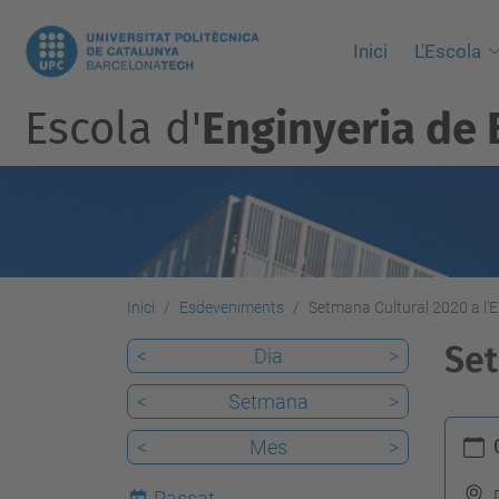
Inici
L'Escola
Escola d'
Enginyeria de 
Inici
Esdeveniments
Setmana Cultural 2020 a l'
Set
<
Dia
>
<
Setmana
>
h
<
Mes
>
t
t
Passat