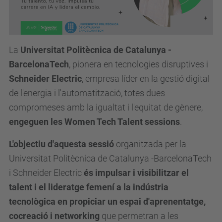
u
p
c
.
La
Universitat Politècnica de Catalunya -
e
BarcelonaTech
, pionera en tecnologies disruptives i
d
Schneider Electric
, empresa líder en la gestió digital
u
de l'energia i l'automatització, totes dues
/
compromeses amb la igualtat i l'equitat de gènere,
c
engeguen les Women Tech Talent sessions
.
a
L'objectiu d'aquesta sessió
organitzada per la
/
Universitat Politècnica de Catalunya -BarcelonaTech
e
i Schneider Electric
és impulsar i visibilitzar el
s
talent i el lideratge femení a la indústria
d
tecnològica en propiciar un espai d'aprenentatge,
e
cocreació i networking
que permetran a les
v