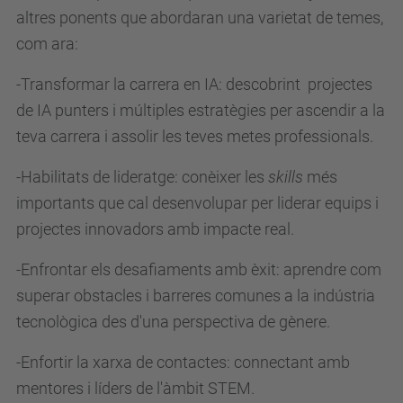
t
altres ponents que abordaran una varietat de temes,
e
com ara:
c
-Transformar la carrera en IA: descobrint projectes
h
de IA punters i múltiples estratègies per ascendir a la
-
teva carrera i assolir les teves metes professionals.
t
a
-Habilitats de lideratge: conèixer les
skills
més
l
importants que cal desenvolupar per liderar equips i
e
projectes innovadors amb impacte real.
n
t
-Enfrontar els desafiaments amb èxit: aprendre com
-
superar obstacles i barreres comunes a la indústria
s
tecnològica des d'una perspectiva de gènere.
e
-Enfortir la xarxa de contactes: connectant amb
s
mentores i líders de l'àmbit STEM.
s