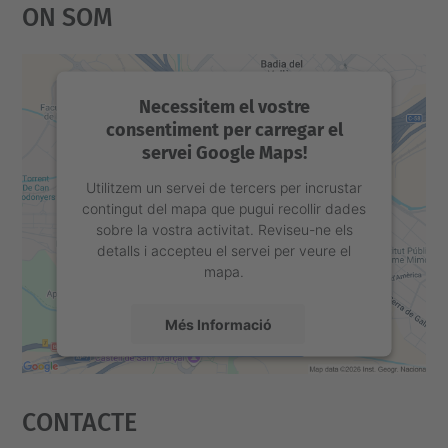
On Som
u
r
-
c
Necessitem el vostre
a
consentiment per carregar el
servei Google Maps!
r
e
Utilitzem un servei de tercers per incrustar
contingut del mapa que pugui recollir dades
e
sobre la vostra activitat. Reviseu-ne els
r
detalls i accepteu el servei per veure el
-
mapa.
i
Més Informació
n
-
Accepta
a
Contacte
powered by
Usercentrics Consent
i
Management Platform
Women