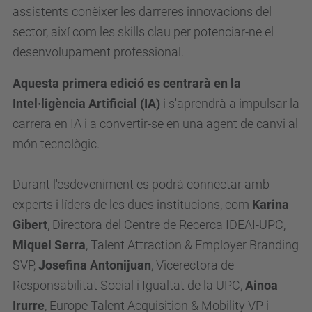
assistents conèixer les darreres innovacions del
e
sector, així com les skills clau per potenciar-ne el
n
desenvolupament professional.
i
m
Aquesta primera edició es centrarà en la
e
Intel·ligència Artificial (IA)
i s'aprendrà a impulsar la
n
carrera en IA i a convertir-se en una agent de canvi al
t
món tecnològic.
s
/
Durant l'esdeveniment es podrà connectar amb
w
experts i líders de les dues institucions, com
Karina
o
Gibert
, Directora del Centre de Recerca IDEAI-UPC,
m
Miquel Serra
, Talent Attraction & Employer Branding
e
SVP,
Josefina Antonijuan
, Vicerectora de
n
Responsabilitat Social i Igualtat de la UPC,
Ainoa
-
Irurre
, Europe Talent Acquisition & Mobility VP i