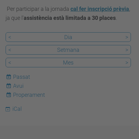
i
Per participar a la jornada
cal fer inscripció prèvia
,
o
ja que l'
assistència està limitada a 30 places
.
n
s
<
Dia
>
-
<
Setmana
>
e
m
<
Mes
>
p
Passat
o
Avui
6
w
Properament
e
r
iCal
-
y
o