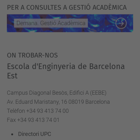
PER A CONSULTES A GESTIÓ ACADÈMICA
Tech
Talent
Sessions:
empower
your
career
ON TROBAR-NOS
in
Escola d'Enginyeria de Barcelona
AI!
Est
2024-
06-
Campus Diagonal Besòs, Edifici A (EEBE)
17T10:00:00+02:00
Av. Eduard Maristany, 16 08019 Barcelona
2024-
Telèfon +34 93 413 74 00
06-
Fax +34 93 413 74 01
17T12:00:00+02:00
Directori UPC