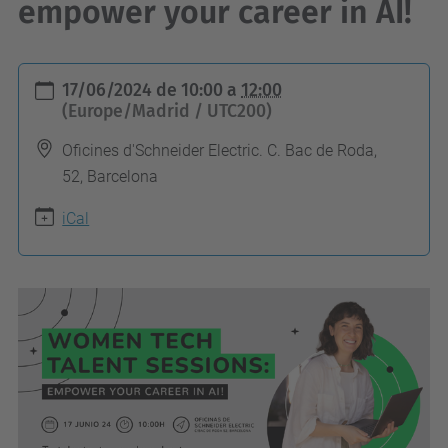
empower your career in AI!
h
17/06/2024
de
10:00
a
12:00
t
(Europe/Madrid / UTC200)
t
Oficines d'Schneider Electric. C. Bac de Roda,
p
52, Barcelona
s
iCal
:
/
/
e
e
b
e
.