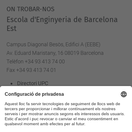
ON TROBAR-NOS
Escola d'Enginyeria de Barcelona
Est
Campus Diagonal Besòs, Edifici A (EEBE)
Av. Eduard Maristany, 16 08019 Barcelona
Telèfon +34 93 413 74 00
Fax +34 93 413 74 01
Directori UPC
Formulari de contacte
Llista Xarxes Socials