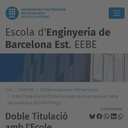
Escola d'
Enginyeria de
Barcelona Est
. EEBE
Inici
Mobilitat
Dobles titulacions internacionals
Doble Titulació amb l'Ecole Européenne d’Ingénieurs en Génie
des Matériaux (EEIGM-França)
Comparteix:
Doble Titulació
amb l'Ecole