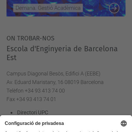
ON TROBAR-NOS
Escola d'Enginyeria de Barcelona
Est
Campus Diagonal Besòs, Edifici A (EEBE)
Av. Eduard Maristany, 16 08019 Barcelona
Telèfon +34 93 413 74 00
Fax +34 93 413 74 01
Directori UPC
Formulari de contacte