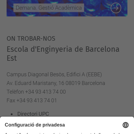
ON TROBAR-NOS
Escola d'Enginyeria de Barcelona
Est
Campus Diagonal Besòs, Edifici A (EEBE)
Av. Eduard Maristany, 16 08019 Barcelona
Telèfon +34 93 413 74 00
Fax +34 93 413 74 01
Directori UPC
Formulari de contacte