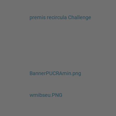
premis recircula Challenge
BannerPUCRAmin.png
wmibseu.PNG