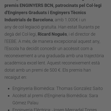
premis ENGINYERS BCN, patrocinats pel Col·legi
d'Enginyers Graduats i Enginyers Tècnics
Industrials de Barcelona
, amb 1.000€ i un
any
de
col·legiació gratuïta. Han estat lliurants pe
degà del Col·legi,
Ricard Nogués
, i el director de
l'EEBE. A més, de manera excepcional aquest any,
l’Escola ha decidit concedir un accèssit com a
reconeixement a una graduada amb una trajectòria
acadèmica excel·lent. Aquest reconeixement està
dotat amb un premi de 500 €. Els premis han
recaigut en:
Enginyeria Biomèdica: Thomas González Saito
Accèsit al premi d'Engineria Biomèdica: Sara
Gómez Palau
Enginyeria Elèctrica: Josep Mercadal Torres