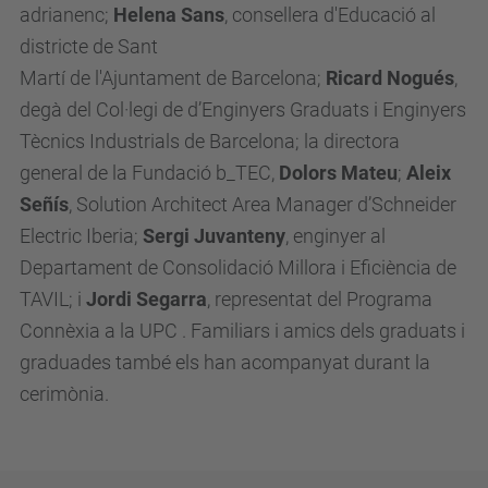
adrianenc;
Helena Sans
, consellera d'Educació al
districte de Sant
Martí
de
l'Ajuntament
de
Barcelona;
Ricard Nogués
,
degà del Col·legi de d’Enginyers Graduats i Enginyers
Tècnics Industrials de Barcelona; la directora
general
de
la Fundació b_TEC,
Dolors Mateu
;
Aleix
Señís
, Solution Architect Area Manager
d’Schneider
Electric Iberia;
Sergi Juvanteny
, enginyer al
Departament de Consolidació Millora i Eficiència de
TAVIL; i
Jordi Segarra
, representat del Programa
Connèxia a la UPC . Familiars i amics
de
ls graduats i
gradua
de
s també els han acompanyat durant la
cerimònia.