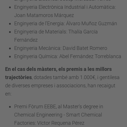
Enginyeria Electrònica Industrial i Automàtica:
Joan Matamoros Márquez
Enginyeria
de
l'Energia: Álvaro Muñoz Guzmán
Enginyeria
de
Materials: Thalía García
Fernández
Enginyeria Mecànica: David Batet Romero
Enginyeria Química: Abel Fernández Torreblanca
En el cas dels màsters, els premis a les millors
trajectòries
, dotades també amb 1.000€, i gentilesa
de diverses empreses i associacions, han recaigut
en:
Premi Fòrum EEBE, al Master's degree in
Chemical Engineering - Smart Chemical
Factories: Víctor Requena Pérez