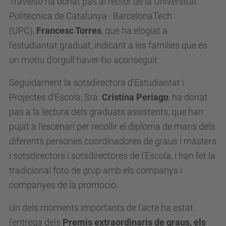
Travieso ha donat pas al rector de la Universitat
Politècnica de Catalunya · BarcelonaTech
(UPC),
Francesc Torres
, que ha elogiat a
l'estudiantat graduat, indicant a les famílies que és
un motiu d'orgull haver-ho aconseguit.
Seguidament la sotsdirectora d'Estudiantat i
Projectes d'Escola,
Sra.
Cristina Periago
, ha donat
pas a la lectura
de
ls graduats assistents, que han
pujat a l'escenari per recollir el diploma
de
mans
de
ls
diferents persones coordinadores
de
graus i màsters
i sotsdirectors i sotsdirectores
de
l'Escola, i han fet la
tradicional foto
de
grup amb els companys i
companyes
de
la promoció.
Un
de
ls moments importants
de
l'
acte
ha estat
l'entrega
de
ls
Premis extraordinaris de graus, els