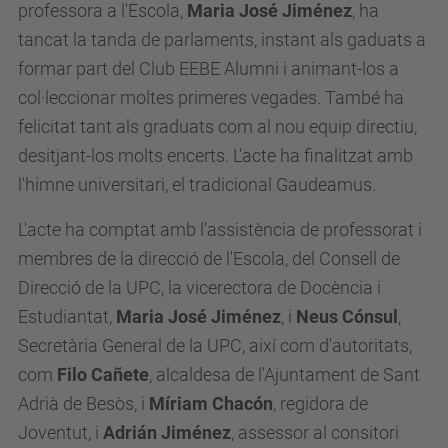
professora a l'Escola,
Maria José Jiménez
, ha
tancat la tanda
de
parlaments, instant als gaduats a
formar part del Club EEBE Alumni i animant-los a
col·leccionar moltes primeres vegades. També ha
felicitat tant als graduats com al nou equip directiu,
desitjant-los molts encerts. L'
acte
ha finalitzat amb
l'himne universitari, el tradicional Gau
de
amus.
L'
acte
ha comptat amb l'assistència
de
professorat i
membres
de
la direcció
de
l'Escola, del Consell de
Direcció de la UPC,
la vicerectora de Docència i
Estudiantat,
Maria José Jiménez
,
i
Neus Cónsul
,
Secretària General de la UPC,
així com d'autoritats,
com
Filo Cañete
, alcaldesa
de
l'Ajuntament
de
Sant
Adrià de Besòs, i
Míriam Chacón
, regidora de
Joventut, i
Adrián Jiménez
, assessor al consitori